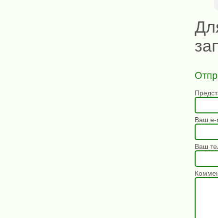
Дл
за
Отпр
Предст
Ваш e-m
Ваш те
Коммен